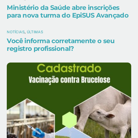
Ministério da Saúde abre inscrições
para nova turma do EpiSUS Avançado
NOTÍCIAS
,
ÚLTIMAS
Você informa corretamente o seu
registro profissional?