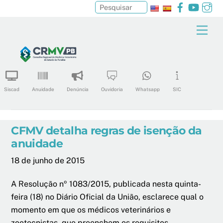
Facebook
YouTu
In
Pesquisar
Skip
Men
to
content
Siscad
Anuidade
Denúncia
Ouvidoria
Whatsapp
SIC
CFMV detalha regras de isenção da
anuidade
18 de junho de 2015
A Resolução nº 1083/2015, publicada nesta quinta-
feira (18) no Diário Oficial da União, esclarece qual o
momento em que os médicos veterinários e
zootecnistas, que preenchem os requisitos