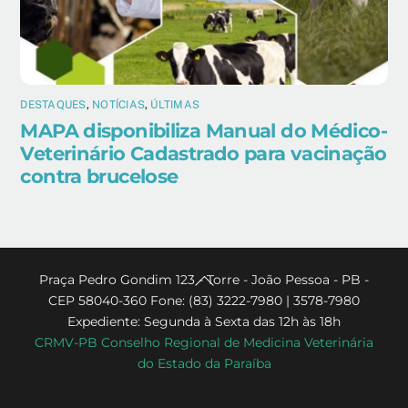
DESTAQUES
,
NOTÍCIAS
,
ÚLTIMAS
MAPA disponibiliza Manual do Médico-
Veterinário Cadastrado para vacinação
contra brucelose
Back
Praça Pedro Gondim 123 - Torre - João Pessoa - PB -
CEP 58040-360 Fone: (83) 3222-7980 | 3578-7980
To
Expediente: Segunda à Sexta das 12h às 18h
Top
CRMV-PB Conselho Regional de Medicina Veterinária
do Estado da Paraíba