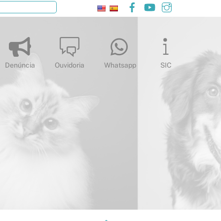
Facebook
YouTube
Instagram
Pesquisar
Denúncia
Ouvidoria
Whatsapp
SIC