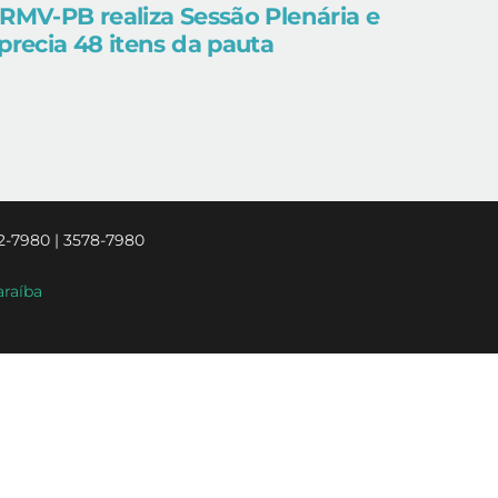
RMV-PB realiza Sessão Plenária e
precia 48 itens da pauta
2-7980 | 3578-7980
araíba