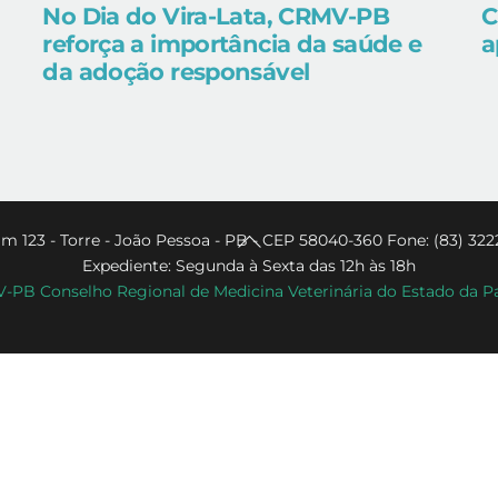
No Dia do Vira-Lata, CRMV-PB
C
reforça a importância da saúde e
a
da adoção responsável
Back
m 123 - Torre - João Pessoa - PB - CEP 58040-360 Fone: (83) 322
Expediente: Segunda à Sexta das 12h às 18h
To
PB Conselho Regional de Medicina Veterinária do Estado da P
Top