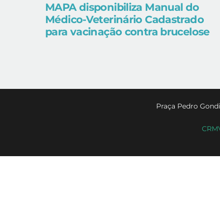
MAPA disponibiliza Manual do
Médico-Veterinário Cadastrado
para vacinação contra brucelose
Praça Pedro Gondi
CRMV-