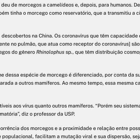
se deu de morcegos a camelídeos e, depois, para humanos. D
ém tinha o morcego como reservatório, que a transmitiu a c
m descobertos na China. Os coronavírus que têm capacidade
nte no pulmão, que atua como receptor do coronavírus] são
cegos do gênero
Rhinolophus
sp
.
, que têm distribuição cosm
ne dessa espécie de morcego é diferenciado, por conta da su
mparada a outros mamíferos. Ao mesmo tempo, essa mesma c
tíveis aos vírus quanto outros mamíferos. “Porém seu siste
amatória”, diz o professor da USP.
ocorrência dos morcegos e a proximidade e relação entre pos
pulacional, facilitam a mutação viral e sua dispersão, seja