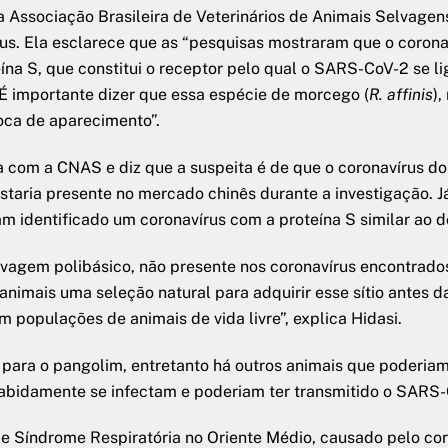
da Associação Brasileira de Veterinários de Animais Selvagen
rus. Ela esclarece que as “pesquisas mostraram que o cor
na S, que constitui o receptor pelo qual o SARS-CoV-2 se li
“É importante dizer que essa espécie de morcego (
R. affinis
),
oca de aparecimento”.
 com a CNAS e diz que a suspeita é de que o coronavírus do 
staria presente no mercado chinês durante a investigação. Já
iam identificado um coronavírus com a proteína S similar ao
vagem polibásico, não presente nos coronavírus encontrados
 animais uma seleção natural para adquirir esse sítio antes d
m populações de animais de vida livre”, explica Hidasi.
para o pangolim, entretanto há outros animais que poderiam 
 sabidamente se infectam e poderiam ter transmitido o SARS
 de Síndrome Respiratória no Oriente Médio, causado pelo c