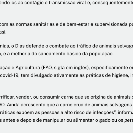
pondo-os ao contágio e transmissão viral e, consequentemen
o com as normas sanitárias e de bem-estar e supervisionada 
si.
as, o Dias defende o combate ao tráfico de animais selvage
a, e a melhoria do saneamento básico da população.
ão e Agricultura (FAO, sigla em inglês), especificamente em 
 covid-19, tem divulgado ativamente as práticas de higiene,
rificar, vender, ou consumir carne que se origina de animai
O. Ainda acrescenta que a carne crua de animais selvagens 
áticas expõem as pessoas a alto risco de infecções”, info
os antes e depois de manipular ou alimentar o gado ou os
pet