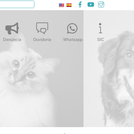
Facebook
YouTube
Instagram
Pesquisar
Denúncia
Ouvidoria
Whatsapp
SIC