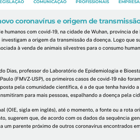
EGISLAÇÃO
COMUNICAÇÃO
PROFISSIONAIS
EMPRESA
novo coronavírus e origem de transmissão
de humanos com covid-19, na cidade de Wuhan, província de
 investigam a origem da transmissão da doença. Logo que su
ssociada à venda de animais silvestres para o consumo huma
do Dias, professor do Laboratório de Epidemiologia e Bioest
 Paulo (FMVZ-USP), os primeiros casos de covid-19 não fora
posta pela comunidade científica, é a de que tenha havido a
ransmitiram para mais pessoas, espalhando a doença pela cida
(OIE, sigla em inglês), até o momento, a fonte ou a rota or
nto, sugerem que, de acordo com os dados da sequência gen
ria um parente próximo de outros coronavírus encontrados 