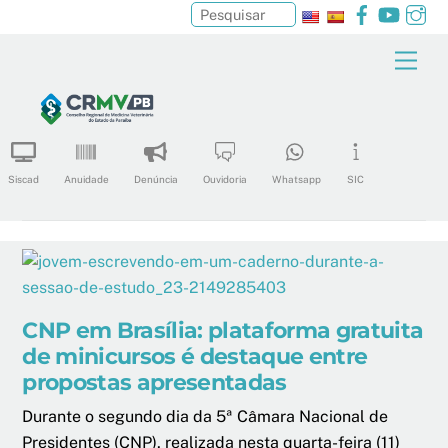
Facebook
YouTu
In
Pesquisar
Skip
Men
to
content
Siscad
Anuidade
Denúncia
Ouvidoria
Whatsapp
SIC
CNP em Brasília: plataforma gratuita
de minicursos é destaque entre
propostas apresentadas
Durante o segundo dia da 5ª Câmara Nacional de
Presidentes (CNP), realizada nesta quarta-feira (11)