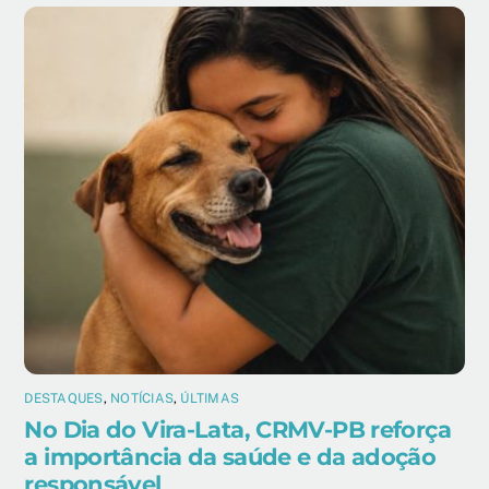
DESTAQUES
,
NOTÍCIAS
,
ÚLTIMAS
No Dia do Vira-Lata, CRMV-PB reforça
a importância da saúde e da adoção
responsável