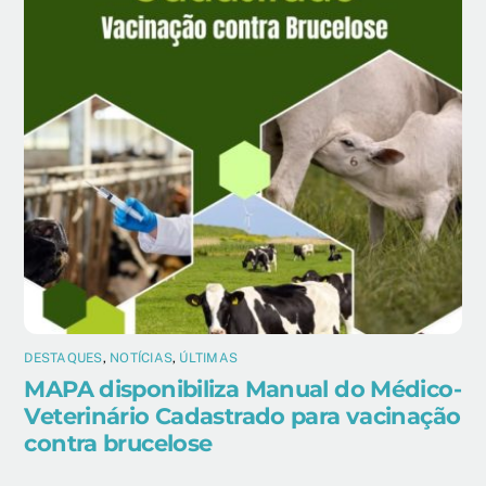
DESTAQUES
,
NOTÍCIAS
,
ÚLTIMAS
MAPA disponibiliza Manual do Médico-
Veterinário Cadastrado para vacinação
contra brucelose