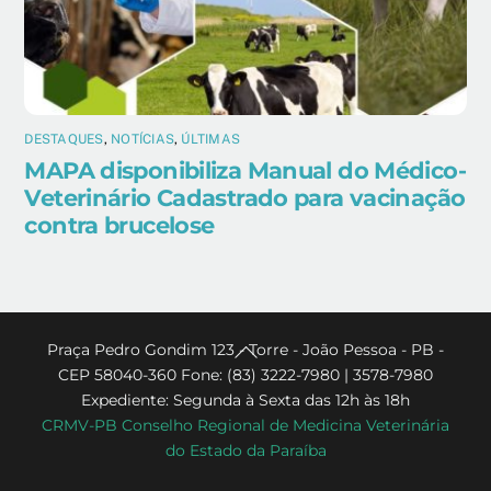
DESTAQUES
,
NOTÍCIAS
,
ÚLTIMAS
MAPA disponibiliza Manual do Médico-
Veterinário Cadastrado para vacinação
contra brucelose
Back
Praça Pedro Gondim 123 - Torre - João Pessoa - PB -
CEP 58040-360 Fone: (83) 3222-7980 | 3578-7980
To
Expediente: Segunda à Sexta das 12h às 18h
Top
CRMV-PB Conselho Regional de Medicina Veterinária
do Estado da Paraíba