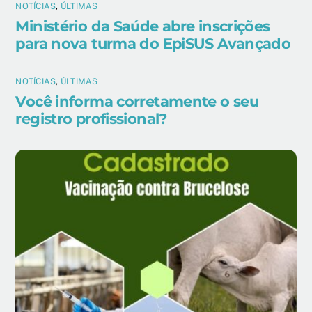
NOTÍCIAS
,
ÚLTIMAS
Ministério da Saúde abre inscrições
para nova turma do EpiSUS Avançado
NOTÍCIAS
,
ÚLTIMAS
Você informa corretamente o seu
registro profissional?