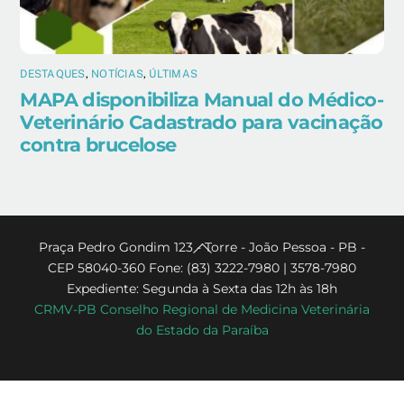
DESTAQUES
,
NOTÍCIAS
,
ÚLTIMAS
MAPA disponibiliza Manual do Médico-
Veterinário Cadastrado para vacinação
contra brucelose
Back
Praça Pedro Gondim 123 - Torre - João Pessoa - PB -
CEP 58040-360 Fone: (83) 3222-7980 | 3578-7980
To
Expediente: Segunda à Sexta das 12h às 18h
Top
CRMV-PB Conselho Regional de Medicina Veterinária
do Estado da Paraíba