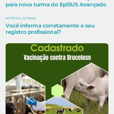
para nova turma do EpiSUS Avançado
NOTÍCIAS
,
ÚLTIMAS
Você informa corretamente o seu
registro profissional?