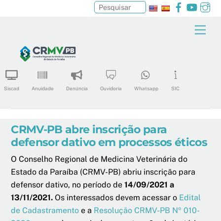
Facebook
YouTu
In
Pesquisar
Skip
Men
to
content
Siscad
Anuidade
Denúncia
Ouvidoria
Whatsapp
SIC
CRMV-PB abre inscrição para
defensor dativo em processos éticos
O Conselho Regional de Medicina Veterinária do
Estado da Paraíba (CRMV-PB) abriu inscrição para
defensor dativo, no período de
14/09/2021 a
13/11/2021.
Os interessados devem acessar o
Edital
de Cadastramento
e a
Resolução CRMV-PB Nº 010-