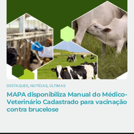
DESTAQUES
,
NOTÍCIAS
,
ÚLTIMAS
MAPA disponibiliza Manual do Médico-
Veterinário Cadastrado para vacinação
contra brucelose