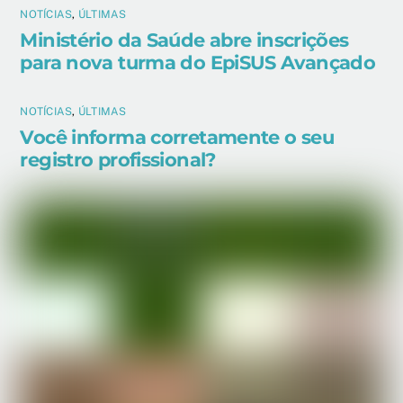
NOTÍCIAS
,
ÚLTIMAS
Ministério da Saúde abre inscrições
para nova turma do EpiSUS Avançado
NOTÍCIAS
,
ÚLTIMAS
Você informa corretamente o seu
registro profissional?