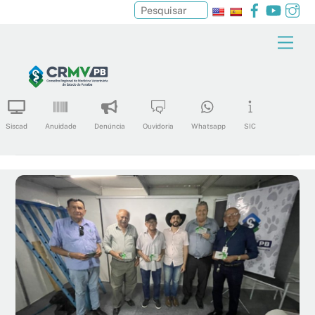
Facebook
YouTu
In
Pesquisar
Skip
Men
to
content
Siscad
Anuidade
Denúncia
Ouvidoria
Whatsapp
SIC