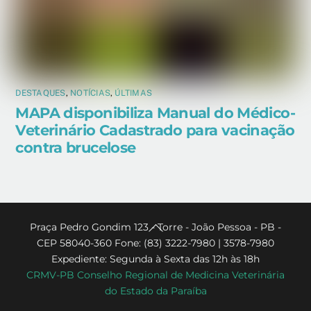
DESTAQUES
,
NOTÍCIAS
,
ÚLTIMAS
MAPA disponibiliza Manual do Médico-
Veterinário Cadastrado para vacinação
contra brucelose
Back
Praça Pedro Gondim 123 - Torre - João Pessoa - PB -
CEP 58040-360 Fone: (83) 3222-7980 | 3578-7980
To
Expediente: Segunda à Sexta das 12h às 18h
Top
CRMV-PB Conselho Regional de Medicina Veterinária
do Estado da Paraíba