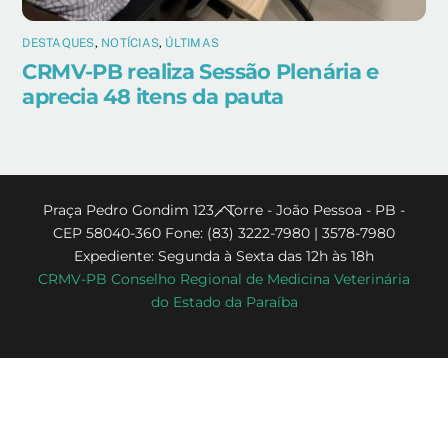
DESTAQUES
,
NOTÍCIAS
,
ÚLTIMAS
CRMV-PB realiza Sessão Plenária e
aprecia 48 itens da pauta
Back
Praça Pedro Gondim 123 - Torre - João Pessoa - PB -
CEP 58040-360 Fone: (83) 3222-7980 | 3578-7980
To
Expediente: Segunda à Sexta das 12h às 18h
Top
CRMV-PB Conselho Regional de Medicina Veterinária
do Estado da Paraíba