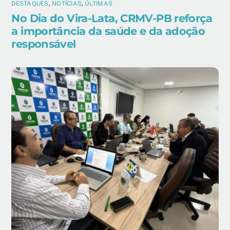
DESTAQUES
,
NOTÍCIAS
,
ÚLTIMAS
No Dia do Vira-Lata, CRMV-PB reforça
a importância da saúde e da adoção
responsável