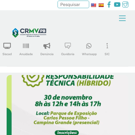
Facebook
YouTu
In
Pesquisar
Skip
Men
to
content
Siscad
Anuidade
Denúncia
Ouvidoria
Whatsapp
SIC