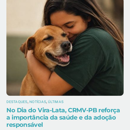
DESTAQUES
,
NOTÍCIAS
,
ÚLTIMAS
No Dia do Vira-Lata, CRMV-PB reforça
a importância da saúde e da adoção
responsável