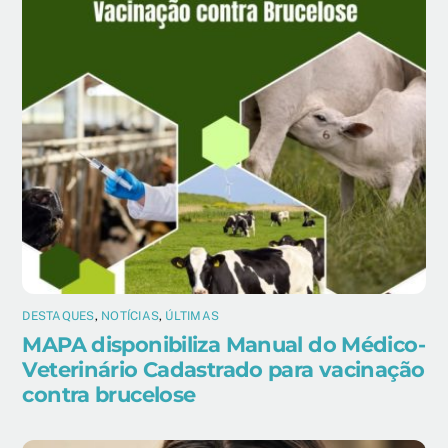
DESTAQUES
,
NOTÍCIAS
,
ÚLTIMAS
MAPA disponibiliza Manual do Médico-
Veterinário Cadastrado para vacinação
contra brucelose