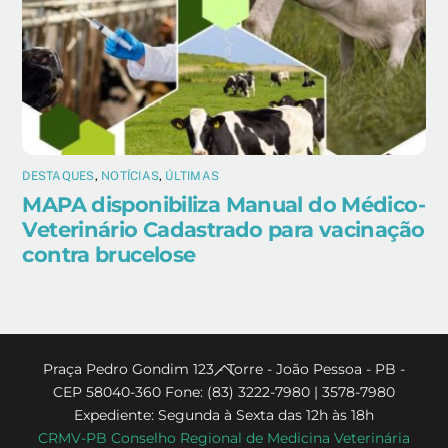
DESTAQUES
,
NOTÍCIAS
,
ÚLTIMAS
MAPA disponibiliza Manual do Médico-
Veterinário Cadastrado para vacinação
contra brucelose
Back
Praça Pedro Gondim 123 - Torre - João Pessoa - PB -
CEP 58040-360 Fone: (83) 3222-7980 | 3578-7980
To
Expediente: Segunda à Sexta das 12h às 18h
Top
CRMV-PB Conselho Regional de Medicina Veterinária