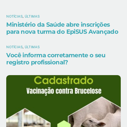
NOTÍCIAS
,
ÚLTIMAS
Ministério da Saúde abre inscrições
para nova turma do EpiSUS Avançado
NOTÍCIAS
,
ÚLTIMAS
Você informa corretamente o seu
registro profissional?