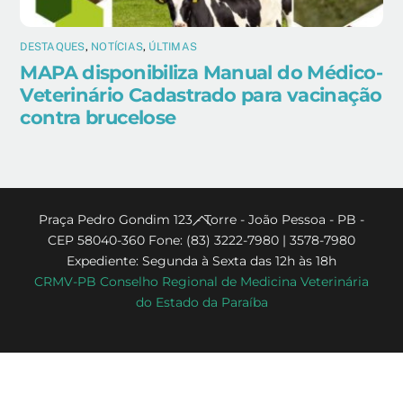
DESTAQUES
,
NOTÍCIAS
,
ÚLTIMAS
MAPA disponibiliza Manual do Médico-
Veterinário Cadastrado para vacinação
contra brucelose
Back
Praça Pedro Gondim 123 - Torre - João Pessoa - PB -
CEP 58040-360 Fone: (83) 3222-7980 | 3578-7980
To
Expediente: Segunda à Sexta das 12h às 18h
Top
CRMV-PB Conselho Regional de Medicina Veterinária
do Estado da Paraíba