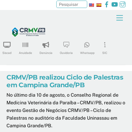
Facebook
YouTu
In
Pesquisar
Skip
Men
to
content
Siscad
Anuidade
Denúncia
Ouvidoria
Whatsapp
SIC
CRMV/PB realizou Ciclo de Palestras
em Campina Grande/PB
No último dia 10 de agosto, o Conselho Regional de
Medicina Veterinária da Paraíba – CRMV/PB, realizou o
evento Gestão de Negócios CRMV/PB – Ciclo de
Palestras no auditório da Faculdade Uninassau em
Campina Grande/PB.