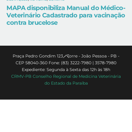
MAPA disponibiliza Manual do Médico-
Veterinário Cadastrado para vacinação
contra brucelose
Back
Praça Pedro Gondim 123 - Torre - João Pessoa - PB -
CEP 58040-360 Fone: (83) 3222-7980 | 3578-7980
To
Expediente: Segunda à Sexta das 12h às 18h
Top
CRMV-PB Conselho Regional de Medicina Veterinária
do Estado da Paraíba