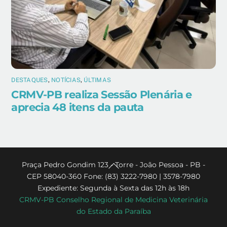
DESTAQUES
,
NOTÍCIAS
,
ÚLTIMAS
CRMV-PB realiza Sessão Plenária e
aprecia 48 itens da pauta
Back
Praça Pedro Gondim 123 - Torre - João Pessoa - PB -
CEP 58040-360 Fone: (83) 3222-7980 | 3578-7980
To
Expediente: Segunda à Sexta das 12h às 18h
Top
CRMV-PB Conselho Regional de Medicina Veterinária
do Estado da Paraíba