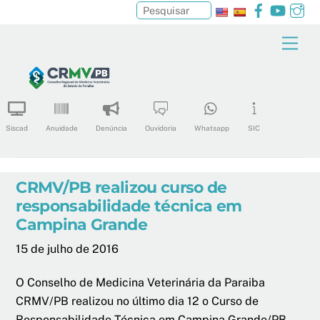
Facebook
YouTu
In
Pesquisar
Skip
Men
to
content
Siscad
Anuidade
Denúncia
Ouvidoria
Whatsapp
SIC
CRMV/PB realizou curso de
responsabilidade técnica em
Campina Grande
15 de julho de 2016
O Conselho de Medicina Veterinária da Paraiba
CRMV/PB realizou no último dia 12 o Curso de
Responsabilidade Técnica em Campina Grande/PB