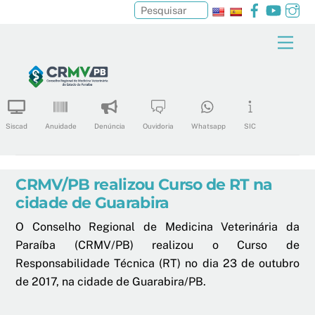
Facebook
YouTu
In
Pesquisar
Skip
Men
to
content
Siscad
Anuidade
Denúncia
Ouvidoria
Whatsapp
SIC
CRMV/PB realizou Curso de RT na
cidade de Guarabira
O Conselho Regional de Medicina Veterinária da
Paraíba (CRMV/PB) realizou o Curso de
Responsabilidade Técnica (RT) no dia 23 de outubro
de 2017, na cidade de Guarabira/PB.