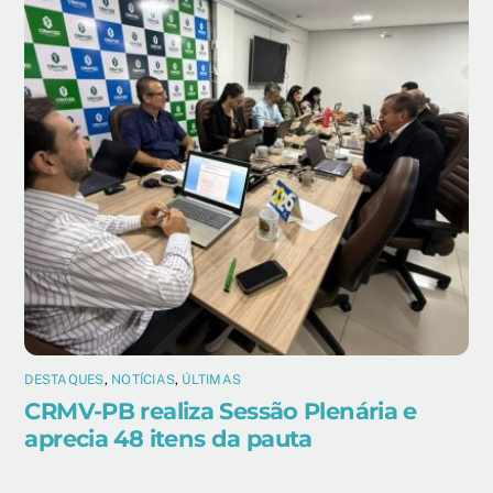
DESTAQUES
,
NOTÍCIAS
,
ÚLTIMAS
CRMV-PB realiza Sessão Plenária e
aprecia 48 itens da pauta