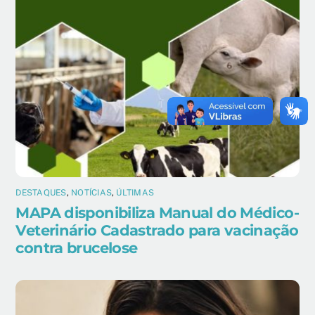
DESTAQUES
,
NOTÍCIAS
,
ÚLTIMAS
MAPA disponibiliza Manual do Médico-
Veterinário Cadastrado para vacinação
contra brucelose