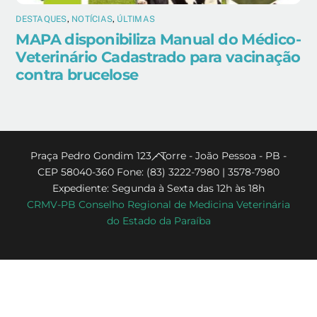
DESTAQUES
,
NOTÍCIAS
,
ÚLTIMAS
MAPA disponibiliza Manual do Médico-
Veterinário Cadastrado para vacinação
contra brucelose
Back
Praça Pedro Gondim 123 - Torre - João Pessoa - PB -
CEP 58040-360 Fone: (83) 3222-7980 | 3578-7980
To
Expediente: Segunda à Sexta das 12h às 18h
Top
CRMV-PB Conselho Regional de Medicina Veterinária
do Estado da Paraíba