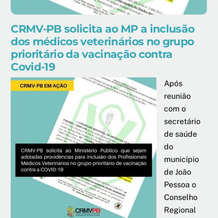
CRMV-PB solicita ao MP a inclusão
dos médicos veterinários no grupo
prioritário da vacinação contra
Covid-19
Após
reunião
com o
secretário
de saúde
do
município
de João
Pessoa o
Conselho
Regional