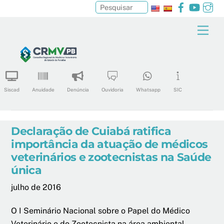
Facebook
YouTu
In
Pesquisar
Skip
Men
to
content
Siscad
Anuidade
Denúncia
Ouvidoria
Whatsapp
SIC
Declaração de Cuiabá ratifica
importância da atuação de médicos
veterinários e zootecnistas na Saúde
única
julho de 2016
O I Seminário Nacional sobre o Papel do Médico
Veterinário e do Zootecnista na área ambiental,