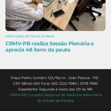
DESTAQUES
,
NOTÍCIAS
,
ÚLTIMAS
CRMV-PB realiza Sessão Plenária e
aprecia 48 itens da pauta
Back
Praça Pedro Gondim 123 - Torre - João Pessoa - PB -
CEP 58040-360 Fone: (83) 3222-7980 | 3578-7980
To
Expediente: Segunda à Sexta das 12h às 18h
Top
CRMV-PB Conselho Regional de Medicina Veterinária
do Estado da Paraíba