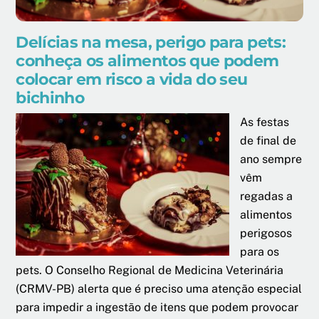
Delícias na mesa, perigo para pets:
conheça os alimentos que podem
colocar em risco a vida do seu
bichinho
As festas
de final de
ano sempre
vêm
regadas a
alimentos
perigosos
para os
pets. O Conselho Regional de Medicina Veterinária
(CRMV-PB) alerta que é preciso uma atenção especial
para impedir a ingestão de itens que podem provocar