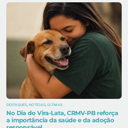
DESTAQUES
,
NOTÍCIAS
,
ÚLTIMAS
No Dia do Vira-Lata, CRMV-PB reforça
a importância da saúde e da adoção
responsável