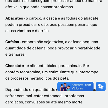
dos cães não conseguem processar álcool de maneira
efetiva, o que pode causar problemas
Abacates
– o caroço, a casca e as folhas do abacate
podem prejudicar o cão, pois possuem persina, que
causa vômitos e diarréia.
Cafeína
– embora não seja tóxica, a cafeína pequena
quantidade de cafeína, pode provocar hiperatividade
e tremores.
Chocolate
– é alimento tóxico para animais. Ele
contém teobromina, um estimulante que interrompe
os processos metabólicos dos pets.
Dependendo da quantidade consumida, um cão pode
sofrer com mal-estar estomacal, problemas
cardíacos, convulsões ou até mesmo morte.