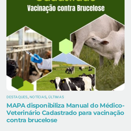
DESTAQUES
,
NOTÍCIAS
,
ÚLTIMAS
MAPA disponibiliza Manual do Médico-
Veterinário Cadastrado para vacinação
contra brucelose