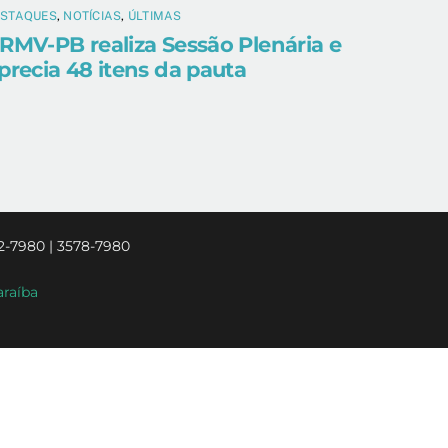
ESTAQUES
,
NOTÍCIAS
,
ÚLTIMAS
RMV-PB realiza Sessão Plenária e
precia 48 itens da pauta
2-7980 | 3578-7980
araíba