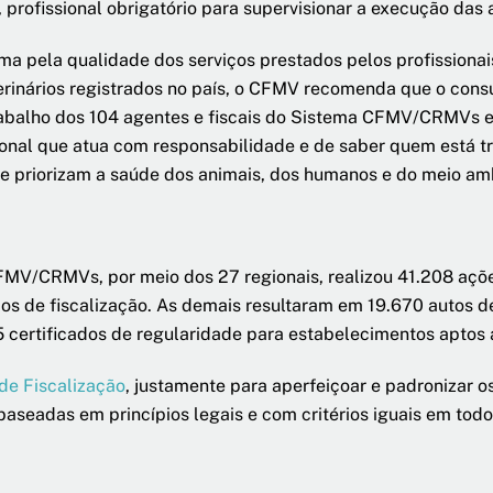
, profissional obrigatório para supervisionar a execução das
ima pela qualidade dos serviços prestados pelos profissionai
rinários registrados no país, o CFMV recomenda que o consum
 trabalho dos 104 agentes e fiscais do Sistema CFMV/CRMVs 
sional que atua com responsabilidade e de saber quem está 
ue priorizam a saúde dos animais, dos humanos e do meio a
FMV/CRMVs, por meio dos 27 regionais, realizou 41.208 açõe
mos de fiscalização. As demais resultaram em 19.670 autos de
5 certificados de regularidade para estabelecimentos aptos a
de Fiscalização
, justamente para aperfeiçoar e padronizar 
aseadas em princípios legais e com critérios iguais em todo o