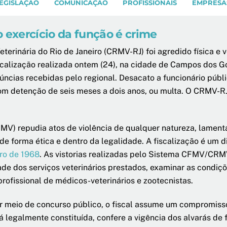
EGISLAÇÃO
COMUNICAÇÃO
PROFISSIONAIS
EMPRESA
 exercício da função é crime
erinária do Rio de Janeiro (CRMV-RJ) foi agredido física e 
scalização realizada ontem (24), na cidade de Campos dos G
enúncias recebidas pelo regional. Desacato a funcionário públ
om detenção de seis meses a dois anos, ou multa. O CRMV-RJ 
MV) repudia atos de violência de qualquer natureza, lamenta 
 de forma ética e dentro da legalidade. A fiscalização é um 
bro de 1968
. As vistorias realizadas pelo Sistema CFMV/CRM
dade dos serviços veterinários prestados, examinar as condiç
 profissional de médicos-veterinários e zootecnistas.
r meio de concurso público, o fiscal assume um compromisso
legalmente constituída, confere a vigência dos alvarás de 