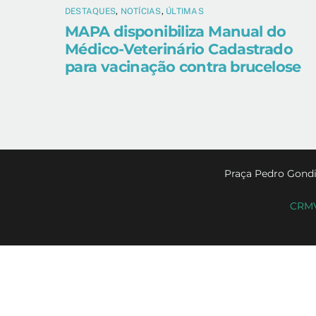
DESTAQUES
,
NOTÍCIAS
,
ÚLTIMAS
MAPA disponibiliza Manual do
Médico-Veterinário Cadastrado
para vacinação contra brucelose
Praça Pedro Gondi
CRMV-