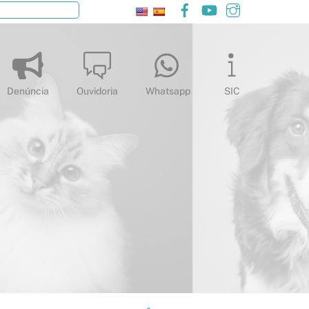
Facebook
YouTube
Instagram
Pesquisar
Denúncia
Ouvidoria
Whatsapp
SIC