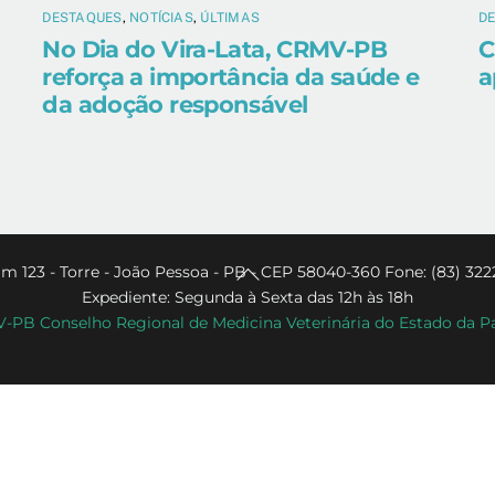
DESTAQUES
,
NOTÍCIAS
,
ÚLTIMAS
D
No Dia do Vira-Lata, CRMV-PB
C
reforça a importância da saúde e
a
da adoção responsável
Back
m 123 - Torre - João Pessoa - PB - CEP 58040-360 Fone: (83) 322
Expediente: Segunda à Sexta das 12h às 18h
To
PB Conselho Regional de Medicina Veterinária do Estado da P
Top