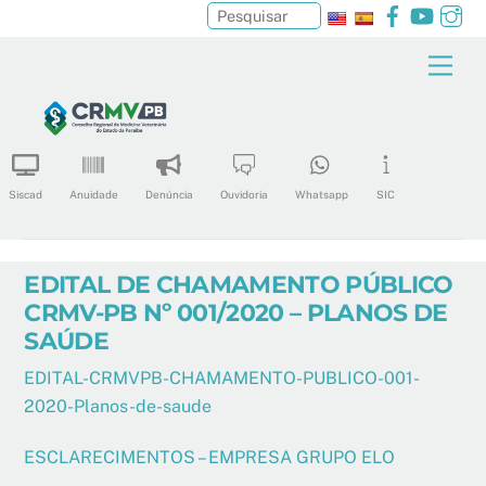
Facebook
YouTu
In
Pesquisar
Skip
Men
to
content
Siscad
Anuidade
Denúncia
Ouvidoria
Whatsapp
SIC
EDITAL DE CHAMAMENTO PÚBLICO
CRMV-PB Nº 001/2020 – PLANOS DE
SAÚDE
EDITAL-CRMVPB-CHAMAMENTO-PUBLICO-001-
2020-Planos-de-saude
ESCLARECIMENTOS – EMPRESA GRUPO ELO