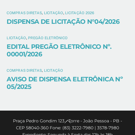
COMPRAS DIRETAS
,
LICITAÇÃO
,
LICITAÇÃO 2026
DISPENSA DE LICITAÇÃO N°04/2026
LICITAÇÃO
,
PREGÃO ELETRÔNICO
EDITAL PREGÃO ELETRÔNICO Nº.
00001/2026
COMPRAS DIRETAS
,
LICITAÇÃO
AVISO DE DISPENSA ELETRÔNICA Nº
05/2025
Back
Praça Pedro Gondim 123 - Torre - João Pessoa - PB -
CEP 58040-360 Fone: (83) 3222-7980 | 3578-7980
To
Expediente: Segunda à Sexta das 12h às 18h