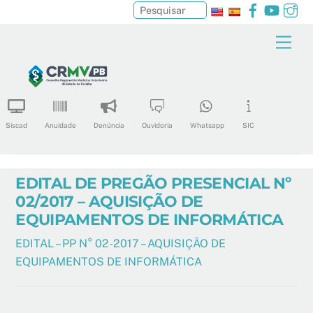
Facebook
YouTu
In
Pesquisar
Skip
Men
to
content
Siscad
Anuidade
Denúncia
Ouvidoria
Whatsapp
SIC
EDITAL DE PREGÃO PRESENCIAL Nº
02/2017 – AQUISIÇÃO DE
EQUIPAMENTOS DE INFORMÁTICA
EDITAL – PP N° 02-2017 – AQUISIÇÃO DE
EQUIPAMENTOS DE INFORMÁTICA