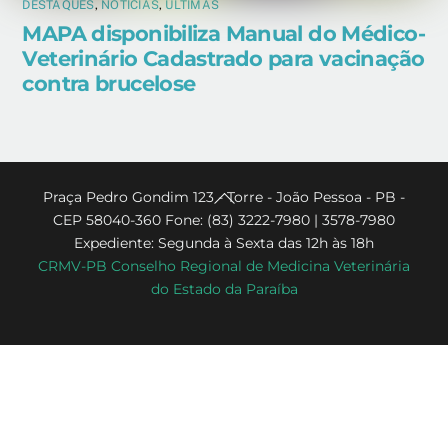
DESTAQUES
,
NOTÍCIAS
,
ÚLTIMAS
MAPA disponibiliza Manual do Médico-
Veterinário Cadastrado para vacinação
contra brucelose
Back
Praça Pedro Gondim 123 - Torre - João Pessoa - PB -
CEP 58040-360 Fone: (83) 3222-7980 | 3578-7980
To
Expediente: Segunda à Sexta das 12h às 18h
Top
CRMV-PB Conselho Regional de Medicina Veterinária
do Estado da Paraíba