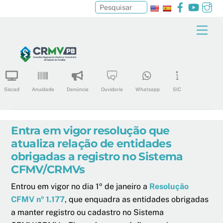
Facebook
YouTu
In
Pesquisar
Skip
Men
to
content
Siscad
Anuidade
Denúncia
Ouvidoria
Whatsapp
SIC
Entra em vigor resolução que
atualiza relação de entidades
obrigadas a registro no Sistema
CFMV/CRMVs
Entrou em vigor no dia 1º de janeiro a
Resolução
CFMV nº 1.177
, que enquadra as entidades obrigadas
a manter registro ou cadastro no Sistema