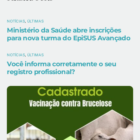
NOTÍCIAS
,
ÚLTIMAS
Ministério da Saúde abre inscrições
para nova turma do EpiSUS Avançado
NOTÍCIAS
,
ÚLTIMAS
Você informa corretamente o seu
registro profissional?