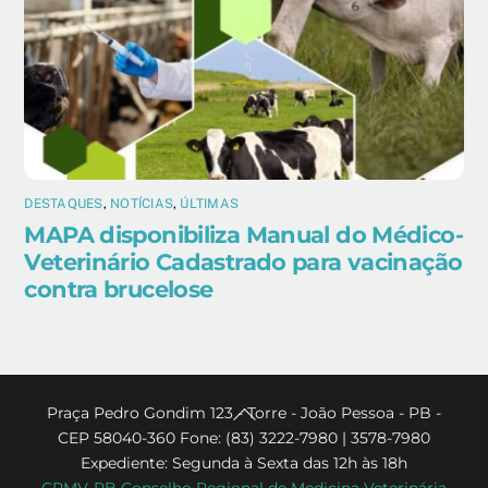
DESTAQUES
,
NOTÍCIAS
,
ÚLTIMAS
MAPA disponibiliza Manual do Médico-
Veterinário Cadastrado para vacinação
contra brucelose
Back
Praça Pedro Gondim 123 - Torre - João Pessoa - PB -
CEP 58040-360 Fone: (83) 3222-7980 | 3578-7980
To
Expediente: Segunda à Sexta das 12h às 18h
Top
CRMV-PB Conselho Regional de Medicina Veterinária