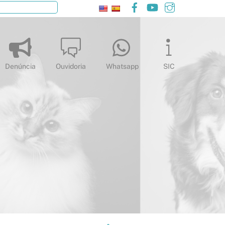
Facebook
YouTube
Instagram
Pesquisar
Denúncia
Ouvidoria
Whatsapp
SIC