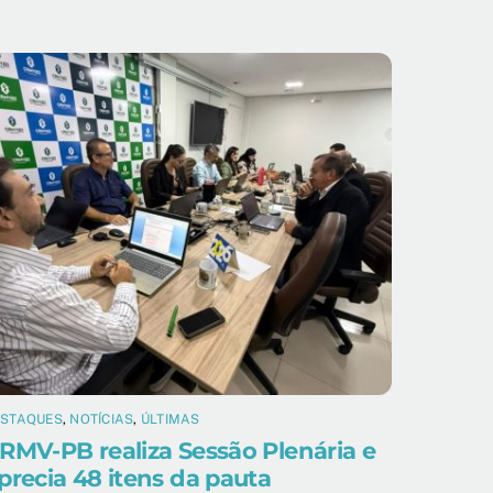
ESTAQUES
,
NOTÍCIAS
,
ÚLTIMAS
RMV-PB realiza Sessão Plenária e
precia 48 itens da pauta