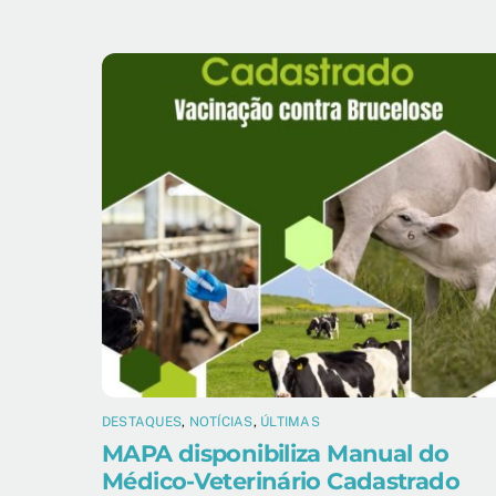
DESTAQUES
,
NOTÍCIAS
,
ÚLTIMAS
MAPA disponibiliza Manual do
Médico-Veterinário Cadastrado