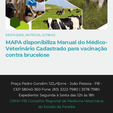
DESTAQUES
,
NOTÍCIAS
,
ÚLTIMAS
MAPA disponibiliza Manual do Médico-
Veterinário Cadastrado para vacinação
contra brucelose
Back
Praça Pedro Gondim 123 - Torre - João Pessoa - PB -
CEP 58040-360 Fone: (83) 3222-7980 | 3578-7980
To
Expediente: Segunda à Sexta das 12h às 18h
Top
CRMV-PB Conselho Regional de Medicina Veterinária
do Estado da Paraíba