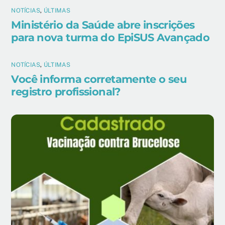
NOTÍCIAS
,
ÚLTIMAS
Ministério da Saúde abre inscrições
para nova turma do EpiSUS Avançado
NOTÍCIAS
,
ÚLTIMAS
Você informa corretamente o seu
registro profissional?