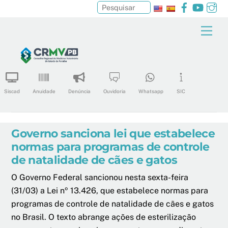
Facebook
YouTu
In
Pesquisar
Skip
Men
to
content
Siscad
Anuidade
Denúncia
Ouvidoria
Whatsapp
SIC
Governo sanciona lei que estabelece
normas para programas de controle
de natalidade de cães e gatos
O Governo Federal sancionou nesta sexta-feira
(31/03) a Lei nº 13.426, que estabelece normas para
programas de controle de natalidade de cães e gatos
no Brasil. O texto abrange ações de esterilização