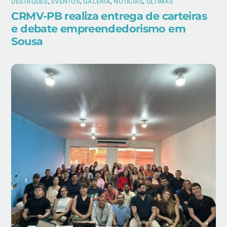
DESTAQUES
,
EVENTOS
,
GALERIA
,
NOTÍCIAS
,
ÚLTIMAS
CRMV-PB realiza entrega de carteiras
e debate empreendedorismo em
Sousa