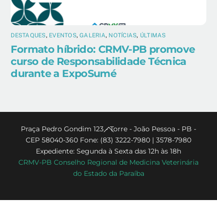
DESTAQUES
,
EVENTOS
,
GALERIA
,
NOTÍCIAS
,
ÚLTIMAS
Formato híbrido: CRMV-PB promove
curso de Responsabilidade Técnica
durante a ExpoSumé
Back
Praça Pedro Gondim 123 - Torre - João Pessoa - PB -
CEP 58040-360 Fone: (83) 3222-7980 | 3578-7980
To
Expediente: Segunda à Sexta das 12h às 18h
Top
CRMV-PB Conselho Regional de Medicina Veterinária
do Estado da Paraíba