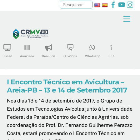
Facebook
YouTu
In
Pesquisar
Skip
Men
to
content
Siscad
Anuidade
Denúncia
Ouvidoria
Whatsapp
SIC
I Encontro Técnico em Avicultura –
Areia-PB – 13 e 14 de Setembro 2017
Nos dias 13 e 14 de setembro de 2017, o Grupo de
Estudos em Tecnologias Avícolas junto à Universidade
Federal da Paraíba/Centro de Ciências Agrárias, sob
coordenação do Prof. Dr. Fernando Guilherme Perazzo
Costa, estará promovendo o I Encontro Técnico em