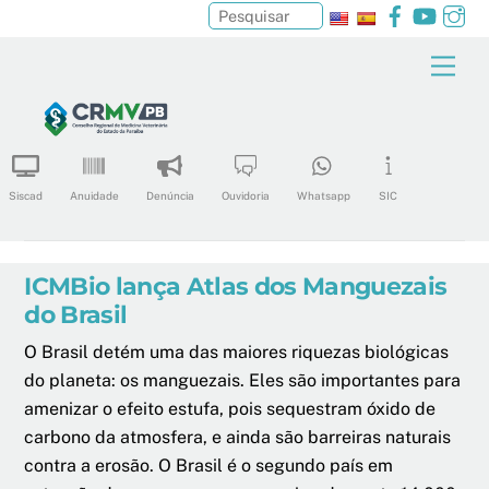
Facebook
YouTu
In
Pesquisar
Skip
Men
to
content
Siscad
Anuidade
Denúncia
Ouvidoria
Whatsapp
SIC
ICMBio lança Atlas dos Manguezais
do Brasil
O Brasil detém uma das maiores riquezas biológicas
do planeta: os manguezais. Eles são importantes para
amenizar o efeito estufa, pois sequestram óxido de
carbono da atmosfera, e ainda são barreiras naturais
contra a erosão. O Brasil é o segundo país em