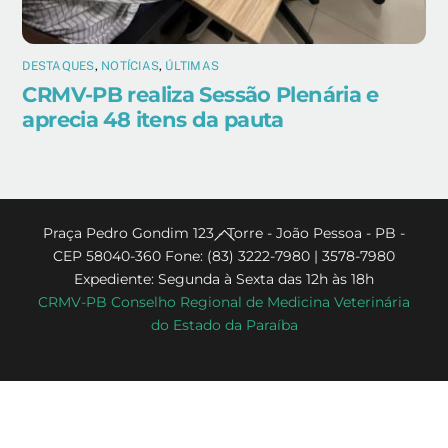
DESTAQUES
,
NOTÍCIAS
,
ÚLTIMAS
CRMV-PB realiza Sessão Plenária e
aprecia 48 itens da pauta
Back
Praça Pedro Gondim 123 - Torre - João Pessoa - PB -
CEP 58040-360 Fone: (83) 3222-7980 | 3578-7980
To
Expediente: Segunda à Sexta das 12h às 18h
Top
CRMV-PB Conselho Regional de Medicina Veterinária
do Estado da Paraíba