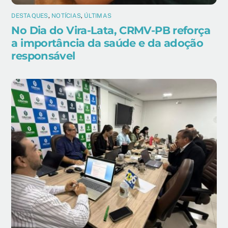
DESTAQUES
,
NOTÍCIAS
,
ÚLTIMAS
No Dia do Vira-Lata, CRMV-PB reforça
a importância da saúde e da adoção
responsável