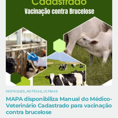
DESTAQUES
,
NOTÍCIAS
,
ÚLTIMAS
MAPA disponibiliza Manual do Médico-
Veterinário Cadastrado para vacinação
contra brucelose