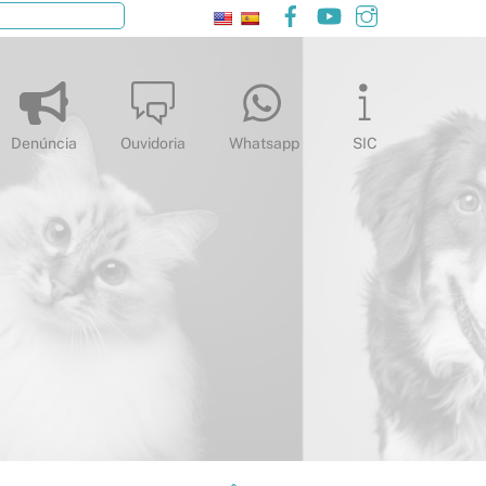
Facebook
YouTube
Instagram
Pesquisar
Denúncia
Ouvidoria
Whatsapp
SIC