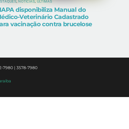
ESTAQUES
,
NOTÍCIAS
,
ÚLTIMAS
APA disponibiliza Manual do
édico-Veterinário Cadastrado
ara vacinação contra brucelose
2-7980 | 3578-7980
araíba