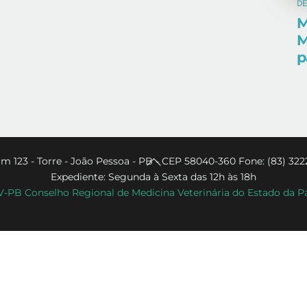
D
M
M
p
Back
m 123 - Torre - João Pessoa - PB - CEP 58040-360 Fone: (83) 322
Expediente: Segunda à Sexta das 12h às 18h
To
PB Conselho Regional de Medicina Veterinária do Estado da P
Top