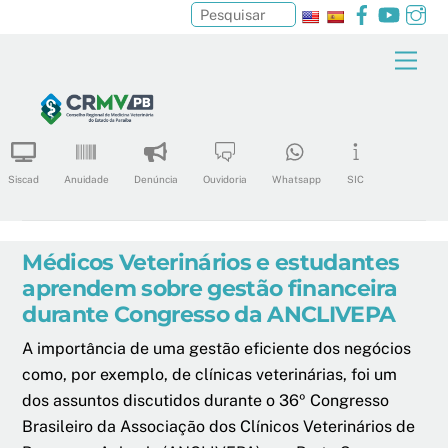
Facebook
YouTu
In
Pesquisar
Skip
Men
to
content
Siscad
Anuidade
Denúncia
Ouvidoria
Whatsapp
SIC
Médicos Veterinários e estudantes
aprendem sobre gestão financeira
durante Congresso da ANCLIVEPA
A importância de uma gestão eficiente dos negócios
como, por exemplo, de clínicas veterinárias, foi um
dos assuntos discutidos durante o 36º Congresso
Brasileiro da Associação dos Clínicos Veterinários de