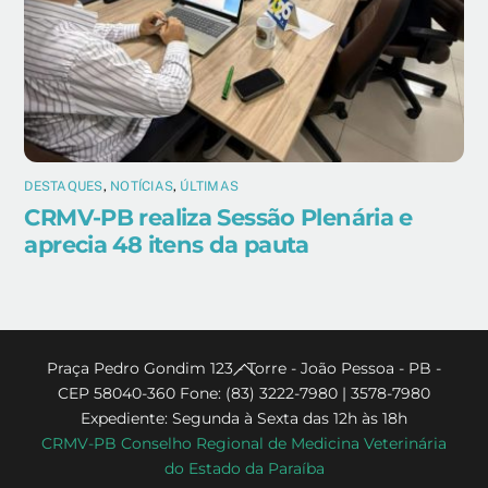
DESTAQUES
,
NOTÍCIAS
,
ÚLTIMAS
CRMV-PB realiza Sessão Plenária e
aprecia 48 itens da pauta
Back
Praça Pedro Gondim 123 - Torre - João Pessoa - PB -
CEP 58040-360 Fone: (83) 3222-7980 | 3578-7980
To
Expediente: Segunda à Sexta das 12h às 18h
Top
CRMV-PB Conselho Regional de Medicina Veterinária
do Estado da Paraíba