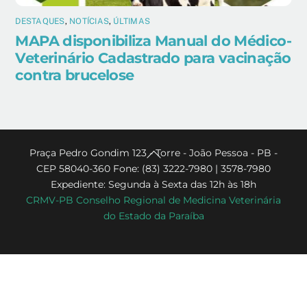
DESTAQUES
,
NOTÍCIAS
,
ÚLTIMAS
MAPA disponibiliza Manual do Médico-
Veterinário Cadastrado para vacinação
contra brucelose
Back
Praça Pedro Gondim 123 - Torre - João Pessoa - PB -
CEP 58040-360 Fone: (83) 3222-7980 | 3578-7980
To
Expediente: Segunda à Sexta das 12h às 18h
Top
CRMV-PB Conselho Regional de Medicina Veterinária
do Estado da Paraíba