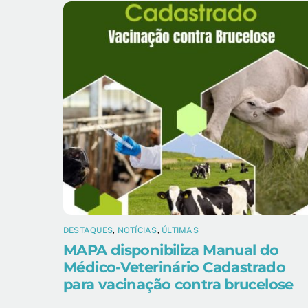
DESTAQUES
,
NOTÍCIAS
,
ÚLTIMAS
MAPA disponibiliza Manual do
Médico-Veterinário Cadastrado
para vacinação contra brucelose