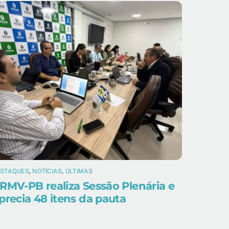
ESTAQUES
,
NOTÍCIAS
,
ÚLTIMAS
RMV-PB realiza Sessão Plenária e
precia 48 itens da pauta