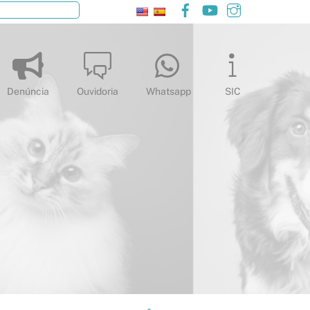
Facebook
YouTube
Instagram
Pesquisar
Denúncia
Ouvidoria
Whatsapp
SIC