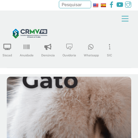
Facebook
YouTu
In
Pesquisar
Skip
Men
to
content
Siscad
Anuidade
Denúncia
Ouvidoria
Whatsapp
SIC