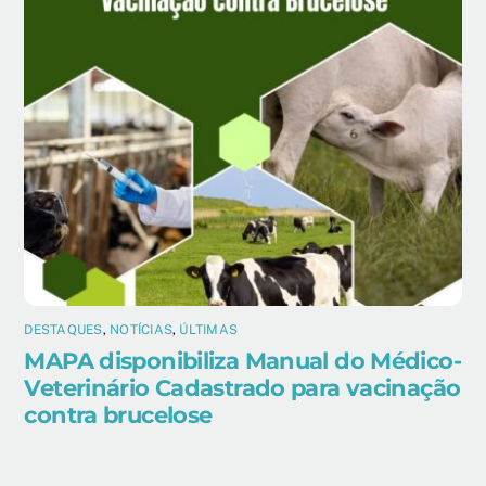
DESTAQUES
,
NOTÍCIAS
,
ÚLTIMAS
MAPA disponibiliza Manual do Médico-
Veterinário Cadastrado para vacinação
contra brucelose