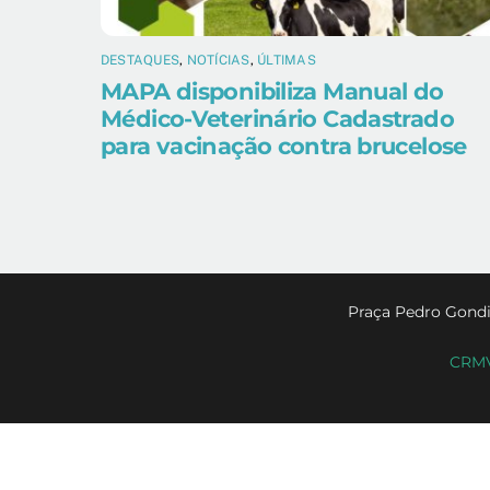
DESTAQUES
,
NOTÍCIAS
,
ÚLTIMAS
MAPA disponibiliza Manual do
Médico-Veterinário Cadastrado
para vacinação contra brucelose
Praça Pedro Gondi
CRMV-