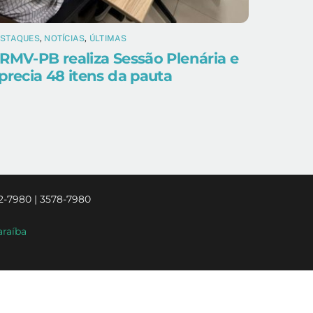
ESTAQUES
,
NOTÍCIAS
,
ÚLTIMAS
RMV-PB realiza Sessão Plenária e
precia 48 itens da pauta
2-7980 | 3578-7980
araíba