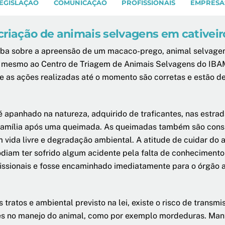
EGISLAÇÃO
COMUNICAÇÃO
PROFISSIONAIS
EMPRESA
criação de animais selvagens em cativeir
íba
sobre a apreensão de um macaco-prego, animal selvagem
do mesmo ao Centro de
Triagem de Animais Selvagens
do IBAM
e as ações realizadas até o momento são corretas e estão 
panhado na natureza, adquirido de traficantes, nas estradas,
 família após uma queimada. As queimadas também são cons
 vida livre e degradação ambiental. A atitude de cuidar do
odiam ter sofrido algum acidente pela falta de conheciment
ofissionais e fosse encaminhado imediatamente para o órgão
tratos e ambiental previsto na lei, existe
o risco de transm
s no manejo do animal, como por exemplo mordeduras. Man