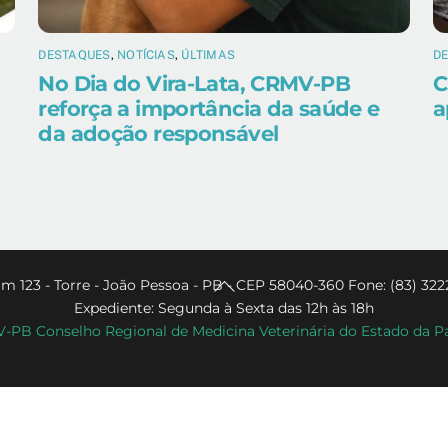
DESTAQUES
,
NOTÍCIAS
,
ÚLTIMAS
D
No Dia do Vira-Lata, CRMV-PB
C
reforça a importância da saúde e
a
da adoção responsável
Back
m 123 - Torre - João Pessoa - PB - CEP 58040-360 Fone: (83) 322
Expediente: Segunda à Sexta das 12h às 18h
To
PB Conselho Regional de Medicina Veterinária do Estado da P
Top