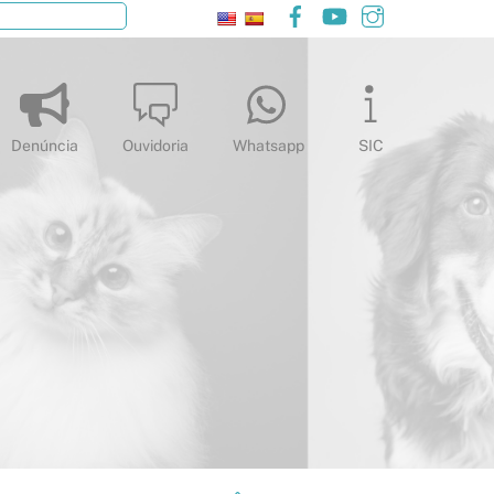
Facebook
YouTube
Instagram
Pesquisar
Denúncia
Ouvidoria
Whatsapp
SIC