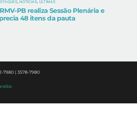
ESTAQUES
,
NOTÍCIAS
,
ÚLTIMAS
RMV-PB realiza Sessão Plenária e
precia 48 itens da pauta
2-7980 | 3578-7980
araíba