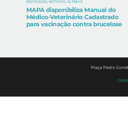
DESTAQUES
,
NOTÍCIAS
,
ÚLTIMAS
MAPA disponibiliza Manual do
Médico-Veterinário Cadastrado
para vacinação contra brucelose
Praça Pedro Gondi
CRMV-