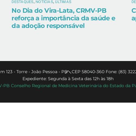
DESTAQUES
,
NOTÍCIAS
,
ÚLTIMAS
D
No Dia do Vira-Lata, CRMV-PB
C
reforça a importância da saúde e
a
da adoção responsável
Back
m 123 - Torre - João Pessoa - PB - CEP 58040-360 Fone: (83) 322
Expediente: Segunda à Sexta das 12h às 18h
To
PB Conselho Regional de Medicina Veterinária do Estado da P
Top