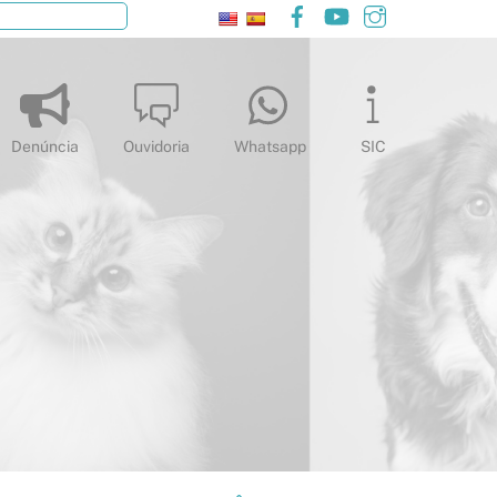
Facebook
YouTube
Instagram
Pesquisar
Denúncia
Ouvidoria
Whatsapp
SIC