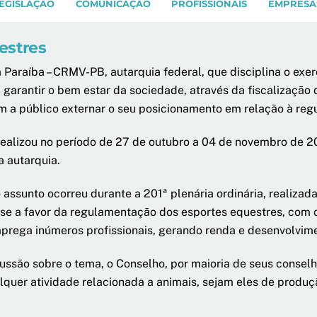
EGISLAÇÃO
COMUNICAÇÃO
PROFISSIONAIS
EMPRESA
estres
Paraíba – CRMV-PB, autarquia federal, que disciplina o exerc
a garantir o bem estar da sociedade, através da fiscalizaç
em a público externar o seu posicionamento em relação à re
ealizou no período de 27 de outubro a 04 de novembro de 20
a autarquia.
 assunto ocorreu durante a 201ª plenária ordinária, realiza
-se a favor da regulamentação dos esportes equestres, com 
prega inúmeros profissionais, gerando renda e desenvolvimen
ussão sobre o tema, o Conselho, por maioria de seus conselh
quer atividade relacionada a animais, sejam eles de produçã