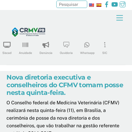
Facebook
YouTu
In
Pesquisar
Skip
Men
to
content
Siscad
Anuidade
Denúncia
Ouvidoria
Whatsapp
SIC
Nova diretoria executiva e
conselheiros do CFMV tomam posse
nesta quinta-feira.
O Conselho federal de Medicina Veterinária (CFMV)
realizará nesta quinta-feira (11), em Brasília, a
cerimônia de posse da nova diretoria e dos
conselheiros, que vão trabalhar na gestão referente