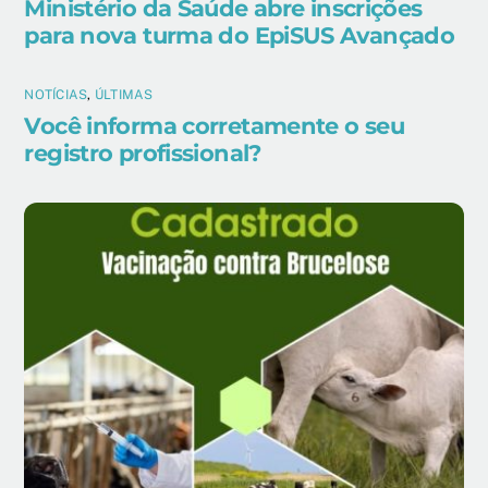
Ministério da Saúde abre inscrições
para nova turma do EpiSUS Avançado
NOTÍCIAS
,
ÚLTIMAS
Você informa corretamente o seu
registro profissional?