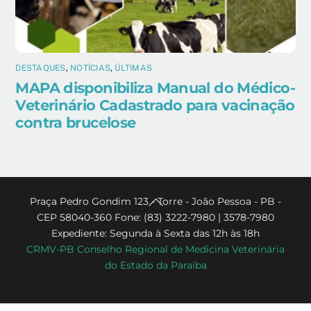
DESTAQUES
,
NOTÍCIAS
,
ÚLTIMAS
MAPA disponibiliza Manual do Médico-
Veterinário Cadastrado para vacinação
contra brucelose
Back
Praça Pedro Gondim 123 - Torre - João Pessoa - PB -
CEP 58040-360 Fone: (83) 3222-7980 | 3578-7980
To
Expediente: Segunda à Sexta das 12h às 18h
Top
CRMV-PB Conselho Regional de Medicina Veterinária
do Estado da Paraíba