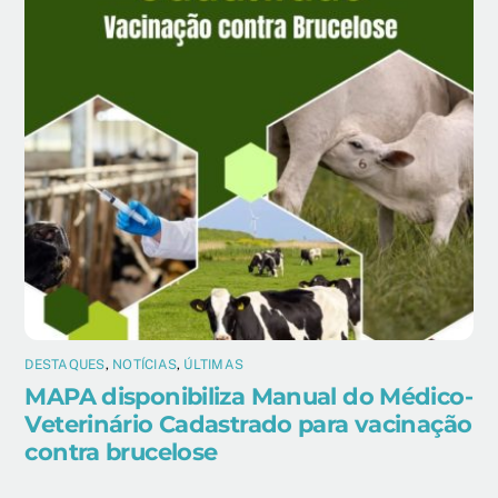
DESTAQUES
,
NOTÍCIAS
,
ÚLTIMAS
MAPA disponibiliza Manual do Médico-
Veterinário Cadastrado para vacinação
contra brucelose