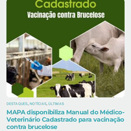
DESTAQUES
,
NOTÍCIAS
,
ÚLTIMAS
MAPA disponibiliza Manual do Médico-
Veterinário Cadastrado para vacinação
contra brucelose