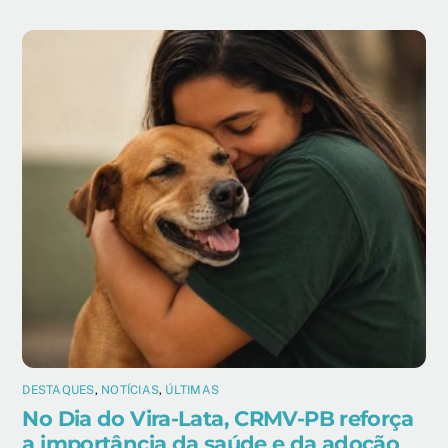
DESTAQUES
,
NOTÍCIAS
,
ÚLTIMAS
No Dia do Vira-Lata, CRMV-PB reforça
a importância da saúde e da adoção