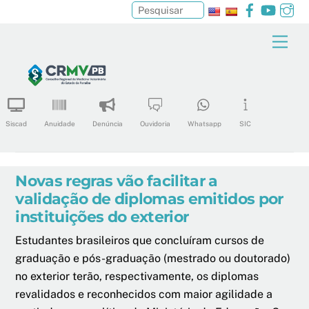
Facebook
YouTu
In
Pesquisar
Skip
Men
to
content
Siscad
Anuidade
Denúncia
Ouvidoria
Whatsapp
SIC
Novas regras vão facilitar a
validação de diplomas emitidos por
instituições do exterior
Estudantes brasileiros que concluíram cursos de
graduação e pós-graduação (mestrado ou doutorado)
no exterior terão, respectivamente, os diplomas
revalidados e reconhecidos com maior agilidade a