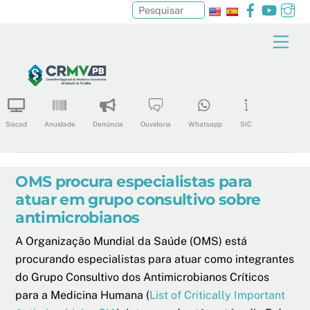
Facebook
YouTu
In
Pesquisar
Skip
Men
to
content
Siscad
Anuidade
Denúncia
Ouvidoria
Whatsapp
SIC
OMS procura especialistas para
atuar em grupo consultivo sobre
antimicrobianos
A Organização Mundial da Saúde (OMS) está
procurando especialistas para atuar como integrantes
do Grupo Consultivo dos Antimicrobianos Críticos
para a Medicina Humana (
List of Critically Important