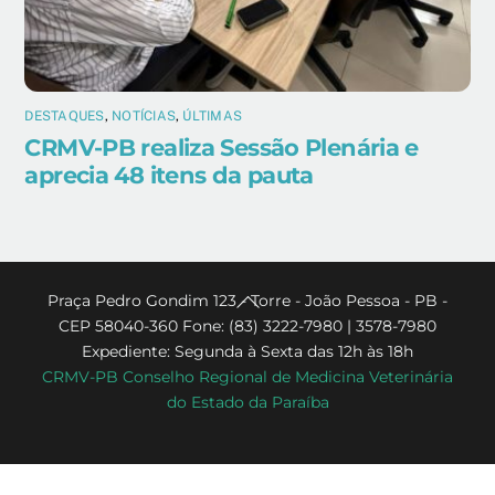
DESTAQUES
,
NOTÍCIAS
,
ÚLTIMAS
CRMV-PB realiza Sessão Plenária e
aprecia 48 itens da pauta
Back
Praça Pedro Gondim 123 - Torre - João Pessoa - PB -
CEP 58040-360 Fone: (83) 3222-7980 | 3578-7980
To
Expediente: Segunda à Sexta das 12h às 18h
Top
CRMV-PB Conselho Regional de Medicina Veterinária
do Estado da Paraíba