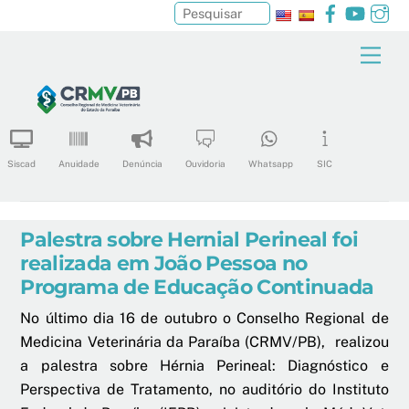
Facebook
YouTu
In
Pesquisar
Skip
Men
to
content
Siscad
Anuidade
Denúncia
Ouvidoria
Whatsapp
SIC
Palestra sobre Hernial Perineal foi
realizada em João Pessoa no
Programa de Educação Continuada
No último dia 16 de outubro o Conselho Regional de
Medicina Veterinária da Paraíba (CRMV/PB), realizou
a palestra sobre Hérnia Perineal: Diagnóstico e
Perspectiva de Tratamento, no auditório do Instituto