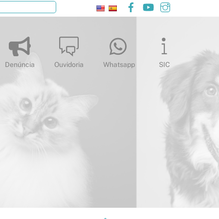
Facebook
YouTube
Instagram
Pesquisar
Denúncia
Ouvidoria
Whatsapp
SIC