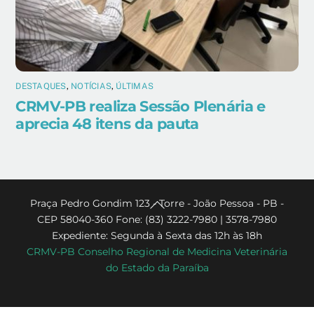
DESTAQUES
,
NOTÍCIAS
,
ÚLTIMAS
CRMV-PB realiza Sessão Plenária e
aprecia 48 itens da pauta
Back
Praça Pedro Gondim 123 - Torre - João Pessoa - PB -
CEP 58040-360 Fone: (83) 3222-7980 | 3578-7980
To
Expediente: Segunda à Sexta das 12h às 18h
Top
CRMV-PB Conselho Regional de Medicina Veterinária
do Estado da Paraíba