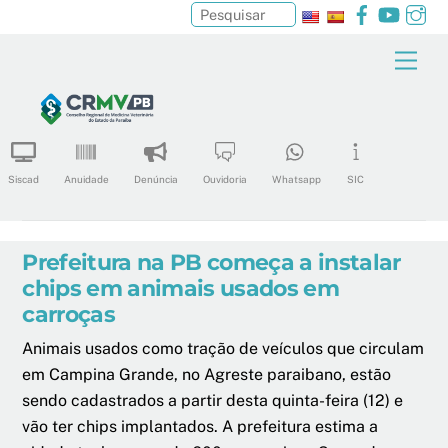
Facebook
YouTu
In
Pesquisar
Skip
Men
to
content
Siscad
Anuidade
Denúncia
Ouvidoria
Whatsapp
SIC
Prefeitura na PB começa a instalar
chips em animais usados em
carroças
Animais usados como tração de veículos que circulam
em Campina Grande, no Agreste paraibano, estão
sendo cadastrados a partir desta quinta-feira (12) e
vão ter chips implantados. A prefeitura estima a