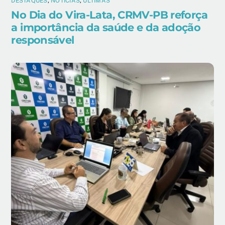
DESTAQUES
,
NOTÍCIAS
,
ÚLTIMAS
No Dia do Vira-Lata, CRMV-PB reforça
a importância da saúde e da adoção
responsável