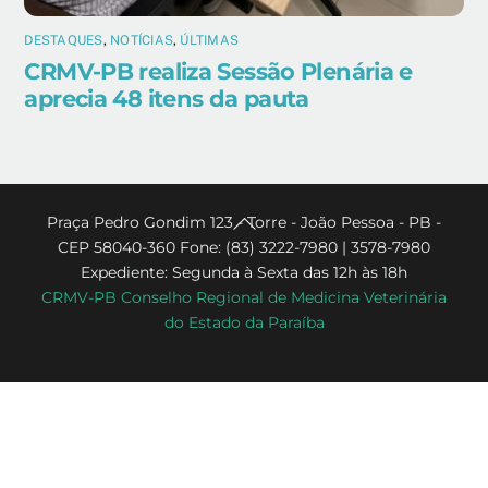
DESTAQUES
,
NOTÍCIAS
,
ÚLTIMAS
CRMV-PB realiza Sessão Plenária e
aprecia 48 itens da pauta
Back
Praça Pedro Gondim 123 - Torre - João Pessoa - PB -
CEP 58040-360 Fone: (83) 3222-7980 | 3578-7980
To
Expediente: Segunda à Sexta das 12h às 18h
Top
CRMV-PB Conselho Regional de Medicina Veterinária
do Estado da Paraíba