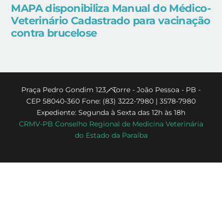
MAPA disponibiliza Manual do Médico-
Veterinário Cadastrado para vacinação
contra brucelose
Back
Praça Pedro Gondim 123 - Torre - João Pessoa - PB -
CEP 58040-360 Fone: (83) 3222-7980 | 3578-7980
To
Expediente: Segunda à Sexta das 12h às 18h
Top
CRMV-PB Conselho Regional de Medicina Veterinária
do Estado da Paraíba