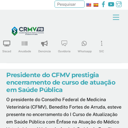
Facebook
YouTu
In
Pesquisar
Skip
Men
to
content
Siscad
Anuidade
Denúncia
Ouvidoria
Whatsapp
SIC
Presidente do CFMV prestigia
encerramento de curso de atuação
em Saúde Pública
O presidente do Conselho Federal de Medicina
Veterinária (CFMV), Benedito Fortes de Arruda, esteve
presente no encerramento do I Curso de Atualização
em Saúde Pública com Ênfase na Atuação do Médico