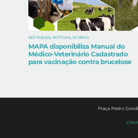
DESTAQUES
,
NOTÍCIAS
,
ÚLTIMAS
MAPA disponibiliza Manual do
Médico-Veterinário Cadastrado
para vacinação contra brucelose
Praça Pedro Gondi
CRMV-