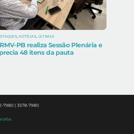
ESTAQUES
,
NOTÍCIAS
,
ÚLTIMAS
RMV-PB realiza Sessão Plenária e
precia 48 itens da pauta
2-7980 | 3578-7980
araíba