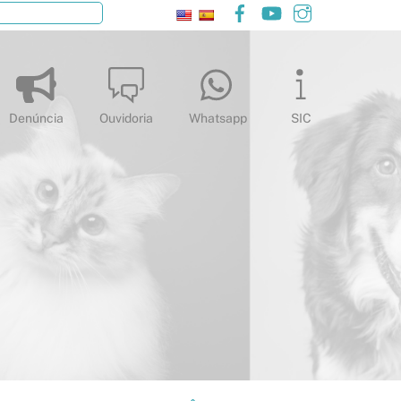
Facebook
YouTube
Instagram
Pesquisar
Denúncia
Ouvidoria
Whatsapp
SIC