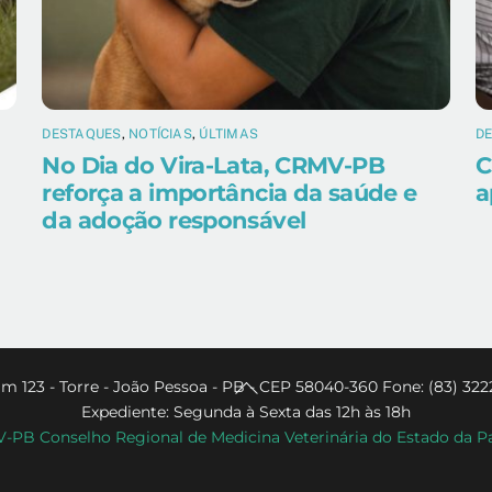
DESTAQUES
,
NOTÍCIAS
,
ÚLTIMAS
D
No Dia do Vira-Lata, CRMV-PB
C
reforça a importância da saúde e
a
da adoção responsável
Back
m 123 - Torre - João Pessoa - PB - CEP 58040-360 Fone: (83) 322
Expediente: Segunda à Sexta das 12h às 18h
To
PB Conselho Regional de Medicina Veterinária do Estado da P
Top