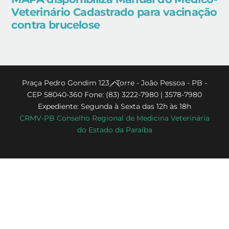
Veterinário Cadastrado para vacinação
contra brucelose
Back
Praça Pedro Gondim 123 - Torre - João Pessoa - PB -
CEP 58040-360 Fone: (83) 3222-7980 | 3578-7980
To
Expediente: Segunda à Sexta das 12h às 18h
Top
CRMV-PB Conselho Regional de Medicina Veterinária
do Estado da Paraíba