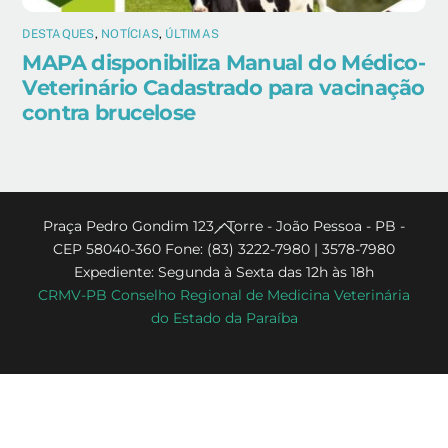
DESTAQUES
,
NOTÍCIAS
,
ÚLTIMAS
MAPA disponibiliza Manual do Médico-
Veterinário Cadastrado para vacinação
contra brucelose
Back
Praça Pedro Gondim 123 - Torre - João Pessoa - PB -
CEP 58040-360 Fone: (83) 3222-7980 | 3578-7980
To
Expediente: Segunda à Sexta das 12h às 18h
Top
CRMV-PB Conselho Regional de Medicina Veterinária
do Estado da Paraíba