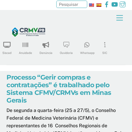
Facebook
YouTu
In
Pesquisar
Skip
Men
to
content
Siscad
Anuidade
Denúncia
Ouvidoria
Whatsapp
SIC
Processo “Gerir compras e
contratações” é trabalhado pelo
Sistema CFMV/CRMVs em Minas
Gerais
De segunda a quarta-feira (25 a 27/5), o Conselho
Federal de Medicina Veterinária (CFMV) e
representantes de 16 Conselhos Regionais de