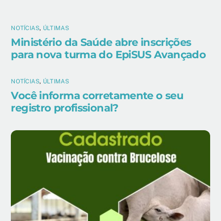
NOTÍCIAS
,
ÚLTIMAS
Ministério da Saúde abre inscrições
para nova turma do EpiSUS Avançado
NOTÍCIAS
,
ÚLTIMAS
Você informa corretamente o seu
registro profissional?