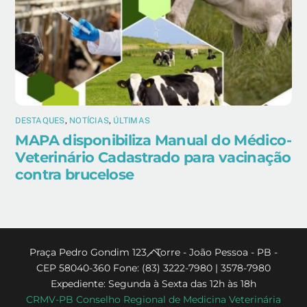
DESTAQUES
,
NOTÍCIAS
,
ÚLTIMAS
MAPA disponibiliza Manual do Médico-
Veterinário Cadastrado para vacinação
contra brucelose
Back
Praça Pedro Gondim 123 - Torre - João Pessoa - PB -
CEP 58040-360 Fone: (83) 3222-7980 | 3578-7980
To
Expediente: Segunda à Sexta das 12h às 18h
Top
CRMV-PB Conselho Regional de Medicina Veterinária