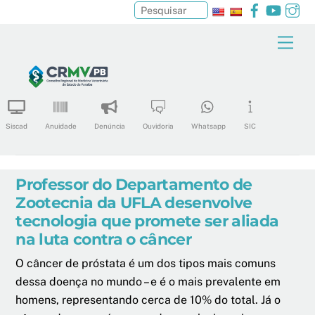
Facebook
YouTu
In
Pesquisar
Skip
Men
to
content
Siscad
Anuidade
Denúncia
Ouvidoria
Whatsapp
SIC
Professor do Departamento de
Zootecnia da UFLA desenvolve
tecnologia que promete ser aliada
na luta contra o câncer
O câncer de próstata é um dos tipos mais comuns
dessa doença no mundo – e é o mais prevalente em
homens, representando cerca de 10% do total. Já o