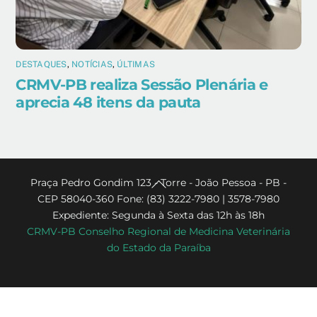
DESTAQUES
,
NOTÍCIAS
,
ÚLTIMAS
CRMV-PB realiza Sessão Plenária e
aprecia 48 itens da pauta
Back
Praça Pedro Gondim 123 - Torre - João Pessoa - PB -
CEP 58040-360 Fone: (83) 3222-7980 | 3578-7980
To
Expediente: Segunda à Sexta das 12h às 18h
Top
CRMV-PB Conselho Regional de Medicina Veterinária
do Estado da Paraíba