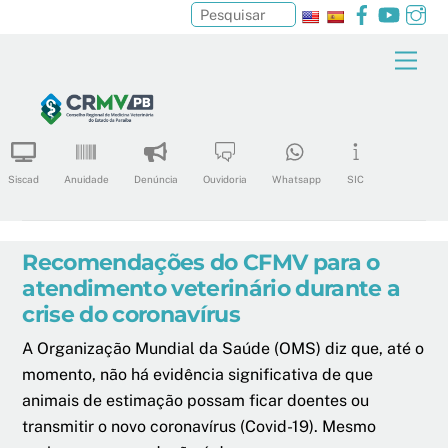
Facebook
YouTu
In
Pesquisar
Skip
Men
to
content
Siscad
Anuidade
Denúncia
Ouvidoria
Whatsapp
SIC
Recomendações do CFMV para o
atendimento veterinário durante a
crise do coronavírus
A Organização Mundial da Saúde (OMS) diz que, até o
momento, não há evidência significativa de que
animais de estimação possam ficar doentes ou
transmitir o novo coronavírus (Covid-19). Mesmo